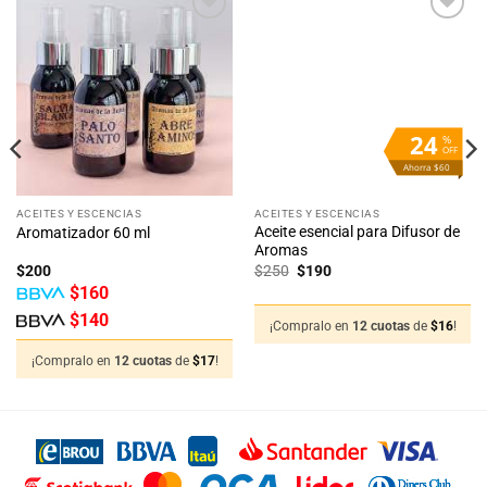
Añadir
Añadir
a la
a la
lista
lista
de
de
deseos
deseos
24
%
OFF
Ahorra $60
ACEITES Y ESCENCIAS
ACEITES Y ESCENCIAS
Aceite esencial para Difusor de
Aromatizador 60 ml
Aromas
El
El
$
200
$
250
$
190
precio
precio
$
160
original
actual
era:
es:
$
140
$250.
$190.
¡Compralo en
12 cuotas
de
$
16
!
¡Compralo en
12 cuotas
de
$
17
!