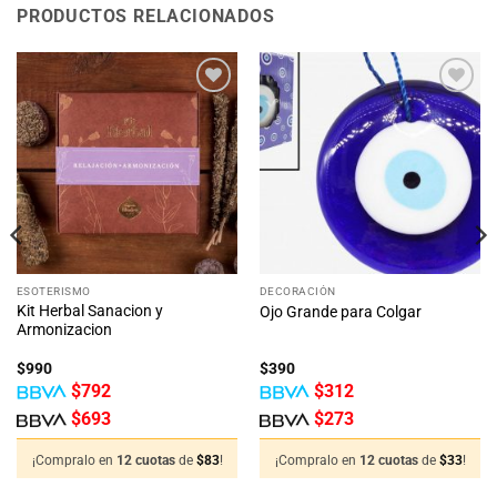
PRODUCTOS RELACIONADOS
Añadir
Añadir
a la
a la
lista
lista
de
de
deseos
deseos
ESOTERISMO
DECORACIÓN
Kit Herbal Sanacion y
Ojo Grande para Colgar
Armonizacion
$
990
$
390
$
792
$
312
$
693
$
273
¡Compralo en
12 cuotas
de
$
83
!
¡Compralo en
12 cuotas
de
$
33
!