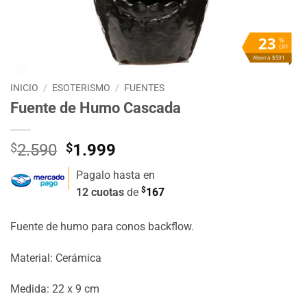
23
%
OFF
Ahorra $591
INICIO
/
ESOTERISMO
/
FUENTES
Fuente de Humo Cascada
El
El
$
2.590
$
1.999
precio
precio
Pagalo hasta en
original
actual
$
12 cuotas
de
167
era:
es:
$2.590.
$1.999.
Fuente de humo para conos backflow.
Material: Cerámica
Medida: 22 x 9 cm