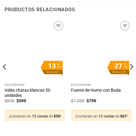
PRODUCTOS RELACIONADOS
13
27
%
%
OFF
OFF
Ahorra $91
Ahorra $291
ESOTERISMO
ESOTERISMO
Velas chatas blancas 50
Fuente de Humo con Buda
unidades
El
El
El
El
$
690
$
599
$
1.090
$
799
precio
precio
precio
precio
original
actual
original
actual
era:
es:
era:
es:
$690.
$599.
$1.090.
$799.
¡Compralo en
12 cuotas
de
$
50
!
¡Compralo en
12 cuotas
de
$
67
!