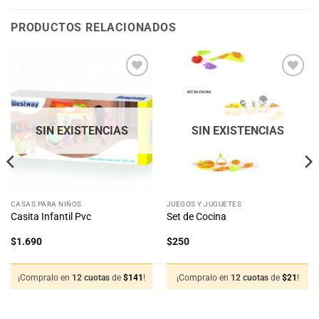
PRODUCTOS RELACIONADOS
Añadir
Añadir
a la
a la
lista
lista
de
de
deseos
deseos
SIN EXISTENCIAS
SIN EXISTENCIAS
CASAS PARA NIÑOS
JUEGOS Y JUGUETES
Casita Infantil Pvc
Set de Cocina
$
1.690
$
250
¡Compralo en
12 cuotas
de
$
141
!
¡Compralo en
12 cuotas
de
$
21
!