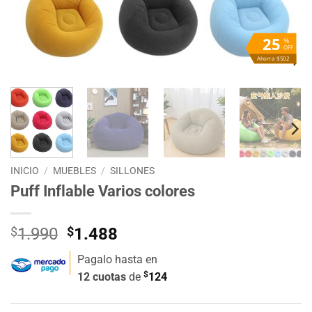
25
%
OFF
Ahorra $502
INICIO
/
MUEBLES
/
SILLONES
Puff Inflable Varios colores
El
El
$
1.990
$
1.488
precio
precio
Pagalo hasta en
original
actual
$
12 cuotas
de
124
era:
es:
$1.990.
$1.488.