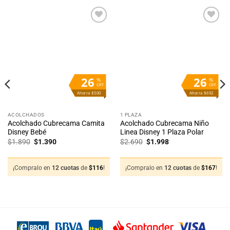
Añadir
Añadir
a la
a la
lista
lista
de
de
deseos
deseos
26
26
%
%
OFF
OFF
Ahorra $500
Ahorra $692
ACOLCHADOS
1 PLAZA
Acolchado Cubrecama Camita
Acolchado Cubrecama Niño
Disney Bebé
Linea Disney 1 Plaza Polar
El
El
El
El
$
1.890
$
1.390
$
2.690
$
1.998
precio
precio
precio
precio
original
actual
original
actual
era:
es:
era:
es:
$1.890.
$1.390.
$2.690.
$1.998.
¡Compralo en
12 cuotas
de
$
116
!
¡Compralo en
12 cuotas
de
$
167
!