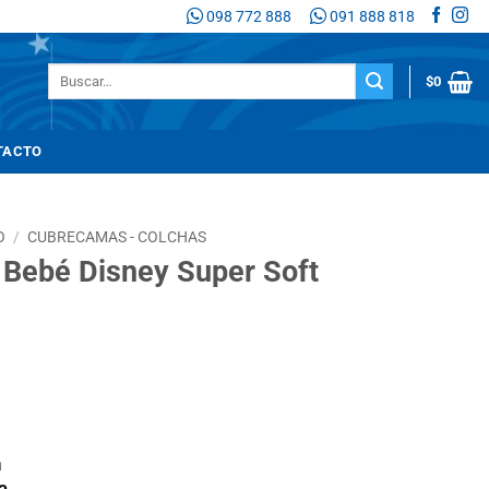
098 772 888
091 888 818
Buscar
$
0
por:
TACTO
O
/
CUBRECAMAS - COLCHAS
 Bebé Disney Super Soft
n