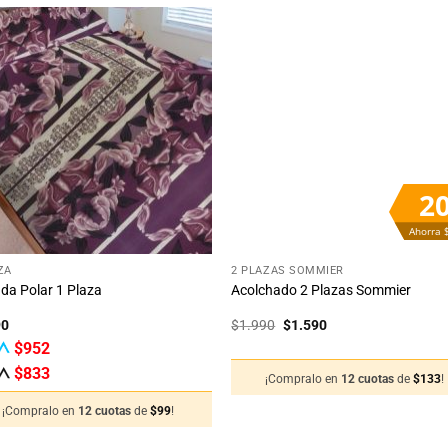
Añadir
Aña
a la
a 
lista
lis
de
d
deseos
des
2
Ahorra 
+
ZA
2 PLAZAS SOMMIER
da Polar 1 Plaza
Acolchado 2 Plazas Sommier
El
El
90
$
1.990
$
1.590
precio
precio
$
952
original
actual
era:
es:
$
833
¡Compralo en
12 cuotas
de
$
133
!
$1.990.
$1.590.
¡Compralo en
12 cuotas
de
$
99
!