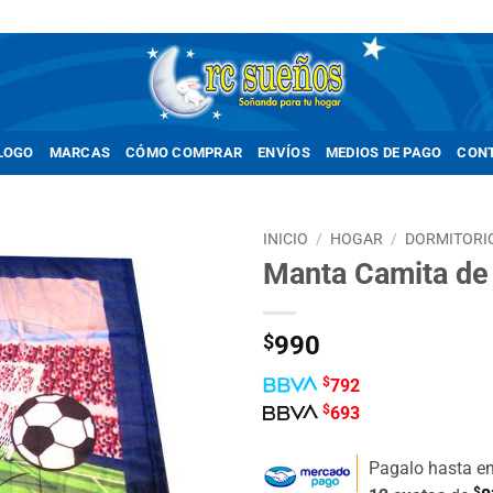
LOGO
MARCAS
CÓMO COMPRAR
ENVÍOS
MEDIOS DE PAGO
CON
INICIO
/
HOGAR
/
DORMITORI
Manta Camita de
Añadir
a la
lista de
$
990
deseos
$
792
$
693
Pagalo hasta e
$