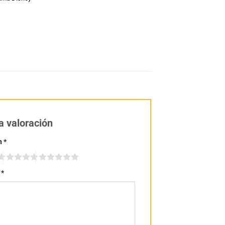
a valoración
n
*
n
*