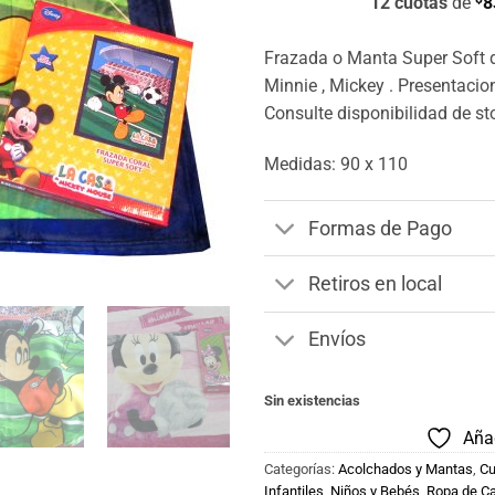
12 cuotas
de
8
Frazada o Manta Super Soft d
Minnie , Mickey . Presentacio
Consulte disponibilidad de st
Medidas: 90 x 110
Formas de Pago
Retiros en local
Envíos
Sin existencias
Añad
Categorías:
Acolchados y Mantas
,
Cu
Infantiles
,
Niños y Bebés
,
Ropa de C