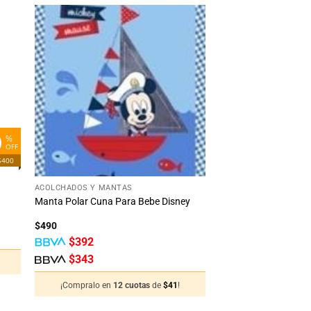
dir
Añadir
la
a la
ta
lista
e
de
eos
deseos
0
%
OFF
$400
+
ACOLCHADOS Y MANTAS
Manta Polar Cuna Para Bebe Disney
$
490
$
392
$
343
¡Compralo en
12 cuotas
de
$
41
!