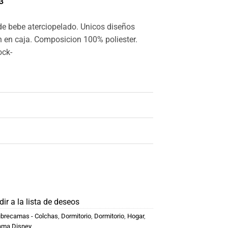
3
e bebe aterciopelado. Unicos diseños
n en caja. Composicion 100% poliester.
ock-
ir a la lista de deseos
brecamas - Colchas
,
Dormitorio
,
Dormitorio
,
Hogar
,
ama Disney