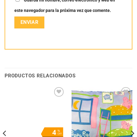
Guarda mi nombre, correo electrónico y web en
este navegador para la próxima vez que comente.
PRODUCTOS RELACIONADOS
Añadir
Añadir
a la
a la
lista
lista
de
de
deseos
deseos
4
%
OFF