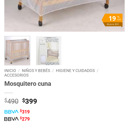
19
%
OFF
Ahorra $91
INICIO
/
NIÑOS Y BEBÉS
/
HIGIENE Y CUIDADOS
/
ACCESORIOS
Mosquitero cuna
El
El
$
490
$
399
precio
precio
$
319
original
actual
$
279
era:
es:
$490.
$399.