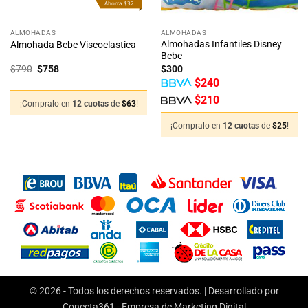
Ahorra $32
ALMOHADAS
ALMOHADAS
Almohadas Infantiles Disney
Almohada Bebe Viscoelastica
Bebe
El
El
$
790
$
758
$
300
precio
precio
$
240
original
actual
era:
es:
$
210
$790.
$758.
¡Compralo en
12 cuotas
de
$
63
!
¡Compralo en
12 cuotas
de
$
25
!
© 2026 - Todos los derechos reservados. | Desarrollado por
Conecta361 -
Empresa de Marketing Digital