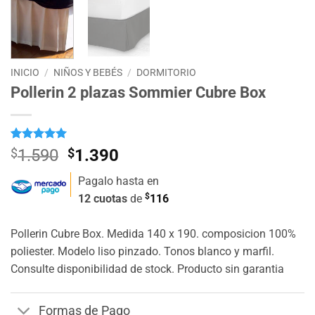
INICIO
/
NIÑOS Y BEBÉS
/
DORMITORIO
Pollerin 2 plazas Sommier Cubre Box
Valorado
11
El
El
$
1.590
$
1.390
con
5
de 5
precio
precio
en base a
Pagalo hasta en
valoraciones
original
actual
de clientes
$
12 cuotas
de
116
era:
es:
$1.590.
$1.390.
Pollerin Cubre Box. Medida 140 x 190. composicion 100%
poliester. Modelo liso pinzado. Tonos blanco y marfil.
Consulte disponibilidad de stock. Producto sin garantia
Formas de Pago