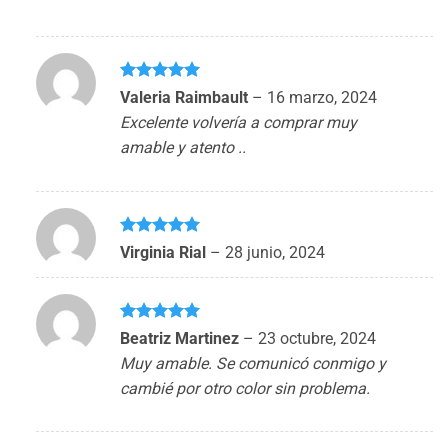
Valorado
Valeria Raimbault
–
16 marzo, 2024
con
5
de 5
Excelente volvería a comprar muy
amable y atento ..
Valorado
Virginia Rial
–
28 junio, 2024
con
5
de 5
Valorado
Beatriz Martinez
–
23 octubre, 2024
con
5
de 5
Muy amable. Se comunicó conmigo y
cambié por otro color sin problema.