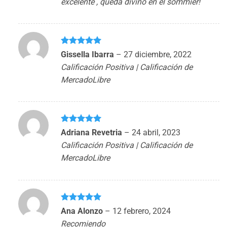
excelente , queda divino en el sommier!
Valorado
Gissella Ibarra
–
27 diciembre, 2022
con
5
de 5
Calificación Positiva | Calificación de
MercadoLibre
Valorado
Adriana Revetria
–
24 abril, 2023
con
5
de 5
Calificación Positiva | Calificación de
MercadoLibre
Valorado
Ana Alonzo
–
12 febrero, 2024
con
5
de 5
Recomiendo