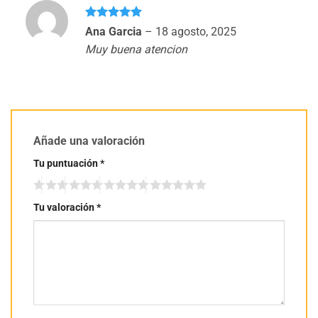
Valorado
Ana Garcia
–
18 agosto, 2025
con
5
de 5
Muy buena atencion
Añade una valoración
Tu puntuación
*
Tu valoración
*