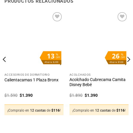
PRODUCTOS RELACIONADOS
Añadir
Añadir
a la
a la
lista
lista
de
de
deseos
deseos
13
26
%
%
OFF
OFF
Ahorra $200
Ahorra $500
ACCESORIOS DE DORMITORIO
ACOLCHADOS
Acolchado Cubrecama Camita
Calientacamas 1 Plaza Bronx
Disney Bebé
El
El
El
El
$
1.590
$
1.390
$
1.890
$
1.390
precio
precio
precio
precio
original
actual
original
actual
era:
es:
era:
es:
$1.590.
$1.390.
$1.890.
$1.390.
¡Compralo en
12 cuotas
de
$
116
!
¡Compralo en
12 cuotas
de
$
116
!