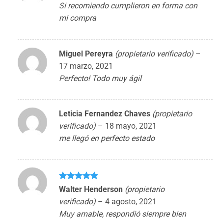
Si recomiendo cumplieron en forma con
mi compra
Miguel Pereyra
(propietario verificado)
–
17 marzo, 2021
Perfecto! Todo muy ágil
Leticia Fernandez Chaves
(propietario
verificado)
–
18 mayo, 2021
me llegó en perfecto estado
Valorado
Walter Henderson
(propietario
con
5
de 5
verificado)
–
4 agosto, 2021
Muy amable, respondió siempre bien