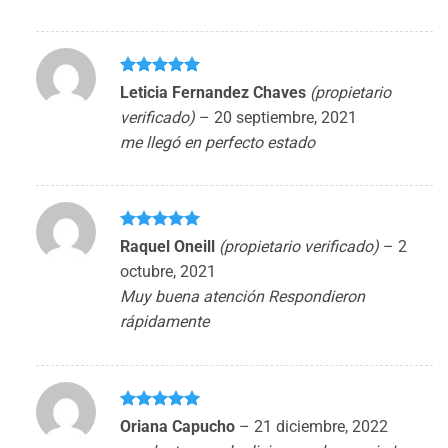
Valorado
Leticia Fernandez Chaves
(propietario
con
5
de 5
verificado)
–
20 septiembre, 2021
me llegó en perfecto estado
Valorado
Raquel Oneill
(propietario verificado)
–
2
con
5
de 5
octubre, 2021
Muy buena atención Respondieron
rápidamente
Valorado
Oriana Capucho
–
21 diciembre, 2022
con
5
de 5