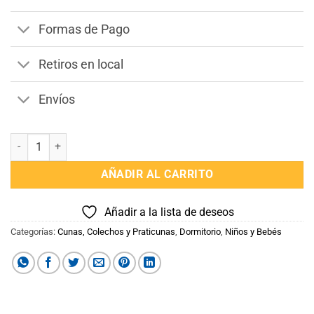
$9.990.
$9.598.
Formas de Pago
Retiros en local
Envíos
Cuna de Madera Maciza Convertible Fácil de Usar cantidad
AÑADIR AL CARRITO
Añadir a la lista de deseos
Categorías:
Cunas, Colechos y Praticunas
,
Dormitorio
,
Niños y Bebés