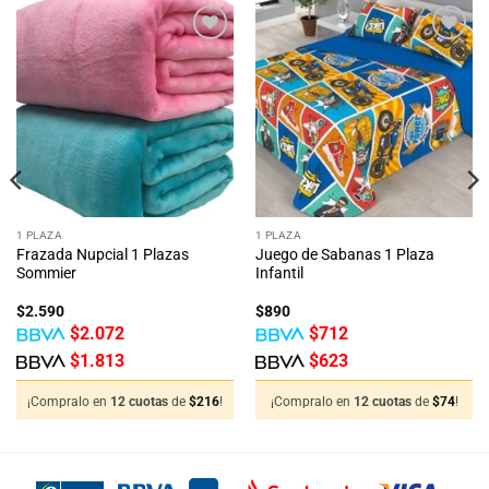
Añadir
Añadir
a la
a la
lista
lista
de
de
deseos
deseos
1 PLAZA
1 PLAZA
Frazada Nupcial 1 Plazas
Juego de Sabanas 1 Plaza
Sommier
Infantil
$
2.590
$
890
$
2.072
$
712
$
1.813
$
623
¡Compralo en
12 cuotas
de
$
216
!
¡Compralo en
12 cuotas
de
$
74
!