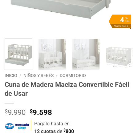
4
%
OFF
Ahorra $392
INICIO
/
NIÑOS Y BEBÉS
/
DORMITORIO
Cuna de Madera Maciza Convertible Fácil
de Usar
El
El
$
9.990
$
9.598
precio
precio
Pagalo hasta en
original
actual
$
12 cuotas
de
800
era:
es: