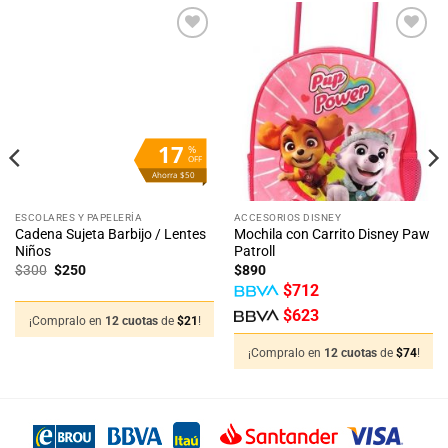
Añadir
Añadir
a la
a la
lista
lista
de
de
deseos
deseos
17
%
OFF
Ahorra $50
ESCOLARES Y PAPELERÍA
ACCESORIOS DISNEY
Cadena Sujeta Barbijo / Lentes
Mochila con Carrito Disney Paw
Niños
Patroll
El
El
$
300
$
250
$
890
precio
precio
$
712
original
actual
era:
es:
$
623
$300.
$250.
¡Compralo en
12 cuotas
de
$
21
!
¡Compralo en
12 cuotas
de
$
74
!