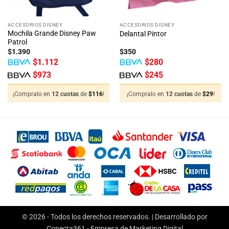
ACCESORIOS DISNEY
ACCESORIOS DISNEY
Mochila Grande Disney Paw
Delantal Pintor
Patrol
$
1.390
$
350
$
1.112
$
280
$
973
$
245
¡Compralo en
12 cuotas
de
$
116
!
¡Compralo en
12 cuotas
de
$
29
!
© 2026 - Todos los derechos reservados. | Desarrollado por
Conecta361 -
Empresa de Marketing Digital