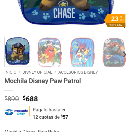
23
%
OFF
Ahorra $202
INICIO
/
DISNEY OFICIAL
/
ACCESORIOS DISNEY
Mochila Disney Paw Patrol
El
El
$
890
$
688
precio
precio
Pagalo hasta en
original
actual
$
12 cuotas
de
57
era:
es:
$890.
$688.
Mochila Disney Paw Patro