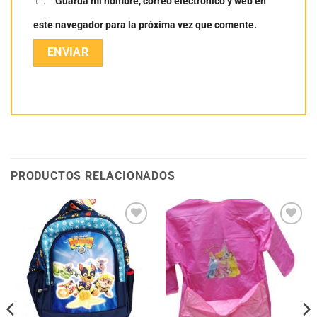
Guarda mi nombre, correo electrónico y web en
este navegador para la próxima vez que comente.
PRODUCTOS RELACIONADOS
Añadir
Añadir
a la
a la
lista
lista
de
de
deseos
deseos