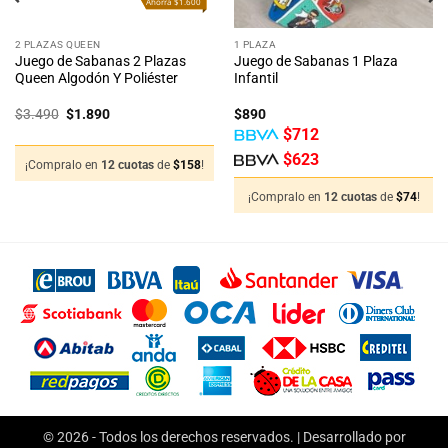
Ahorra $1.600
2 PLAZAS QUEEN
1 PLAZA
Juego de Sabanas 2 Plazas
Juego de Sabanas 1 Plaza
Queen Algodón Y Poliéster
Infantil
El
El
$
3.490
$
1.890
$
890
precio
precio
$
712
original
actual
era:
es:
$
623
$3.490.
$1.890.
¡Compralo en
12 cuotas
de
$
158
!
¡Compralo en
12 cuotas
de
$
74
!
© 2026 - Todos los derechos reservados. | Desarrollado por