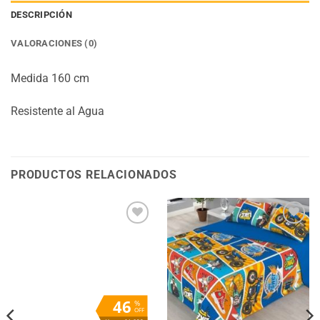
DESCRIPCIÓN
VALORACIONES (0)
Medida 160 cm
Resistente al Agua
PRODUCTOS RELACIONADOS
Añadir
Añadir
a la
a la
lista
lista
de
de
deseos
deseos
46
%
OFF