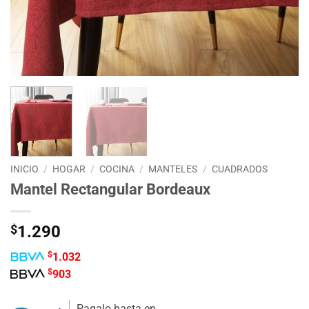
INICIO
/
HOGAR
/
COCINA
/
MANTELES
/
CUADRADOS
Mantel Rectangular Bordeaux
$
1.290
$
1.032
$
903
Pagalo hasta en