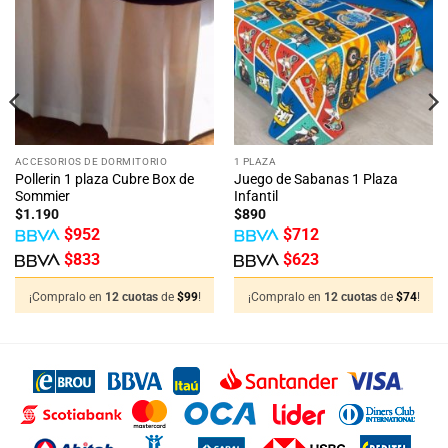
a la
a la
lista
lista
de
de
deseos
deseos
ACCESORIOS DE DORMITORIO
1 PLAZA
Pollerin 1 plaza Cubre Box de
Juego de Sabanas 1 Plaza
Sommier
Infantil
$
1.190
$
890
$
952
$
712
$
833
$
623
¡Compralo en
12 cuotas
de
$
99
!
¡Compralo en
12 cuotas
de
$
74
!