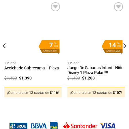
Añadir
Añadir
a la
a la
lista
lista
de
de
deseos
deseos
7
14
%
%
OFF
OFF
Ahorra $100
Ahorra $202
1 PLAZA
1 PLAZA
Juego De Sabanas Infantil Niño
Acolchado Cubrecama 1 Plaza
Disney 1 Plaza Polar!!!!
El
El
El
El
$
1.490
$
1.390
$
1.490
$
1.288
precio
precio
precio
precio
original
actual
original
actual
era:
es:
era:
es:
$1.490.
$1.390.
$1.490.
$1.288.
¡Compralo en
12 cuotas
de
$
116
!
¡Compralo en
12 cuotas
de
$
107
!