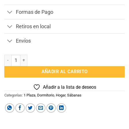
$1.990.
$1.790.
Formas de Pago
Retiros en local
Envíos
Juego Sábanas 1 Plazas Dohler 130 Hilos 100% Algodón cantidad
AÑADIR AL CARRITO
Añadir a la lista de deseos
Categorías:
1 Plaza
,
Dormitorio
,
Hogar
,
Sábanas