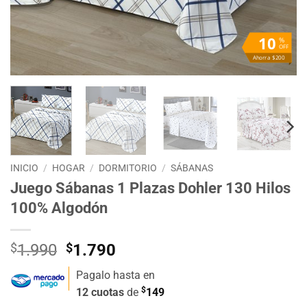
10
%
OFF
Ahorra $200
INICIO
/
HOGAR
/
DORMITORIO
/
SÁBANAS
Juego Sábanas 1 Plazas Dohler 130 Hilos
100% Algodón
El
El
$
1.990
$
1.790
precio
precio
Pagalo hasta en
original
actual
$
12 cuotas
de
149
era:
es: