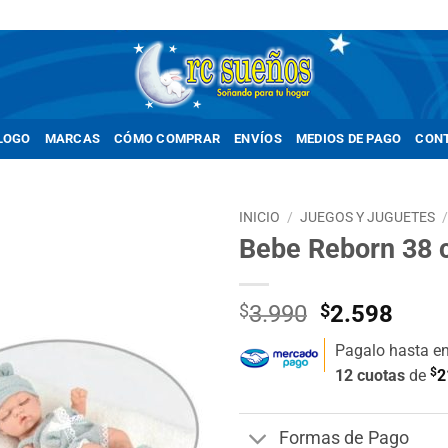
LOGO
MARCAS
CÓMO COMPRAR
ENVÍOS
MEDIOS DE PAGO
CON
INICIO
/
JUEGOS Y JUGUETES
Bebe Reborn 38 
Añadir
a la
lista de
El
El
$
3.990
$
2.598
deseos
precio
prec
Pagalo hasta e
original
actua
$
12 cuotas
de
2
era:
es:
$3.990.
$2.5
Formas de Pago