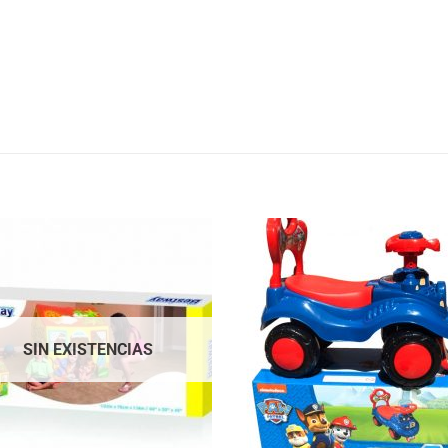
Añadir
Aña
a la
a 
lista
lis
de
d
deseos
des
SIN EXISTENCIAS
+