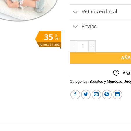
Retiros en local
Envíos
35
%
OFF
Bebe Reborn 38 cm Pulgadas can
Ahorra $1.392
AÑA
Añad
Categorías:
Bebotes y Muñecas
,
Jue