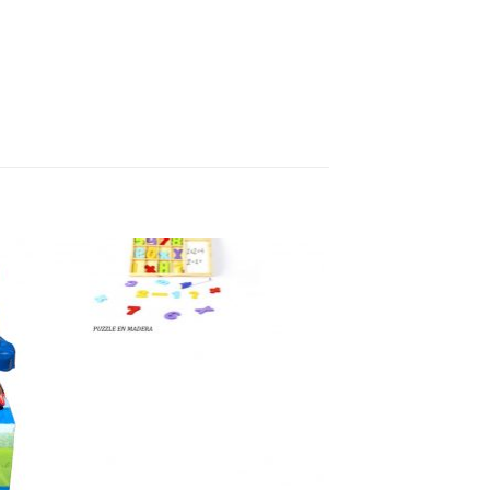
dir
Añadir
la
a la
ta
lista
e
de
eos
deseos
+