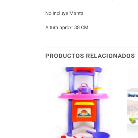
No incluye Manta
Altura aprox: 38 CM
PRODUCTOS RELACIONADOS
Añadir
Añadir
a la
a la
lista
lista
de
de
deseos
deseos
+
+