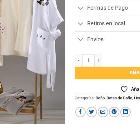
Formas de Pago
Retiros en local
Envíos
Bata de Baño Infantil Talle G Co
AÑA
Añad
Categorías:
Baño
,
Batas de Baño
,
Ho