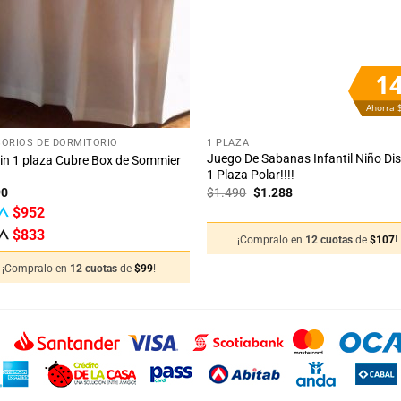
deseos
des
1
Ahorra 
+
ORIOS DE DORMITORIO
1 PLAZA
Juego De Sabanas Infantil Niño Di
rin 1 plaza Cubre Box de Sommier
1 Plaza Polar!!!!
El
El
90
$
1.490
$
1.288
precio
precio
$
952
original
actual
era:
es:
$
833
¡Compralo en
12 cuotas
de
$
107
!
$1.490.
$1.288.
¡Compralo en
12 cuotas
de
$
99
!