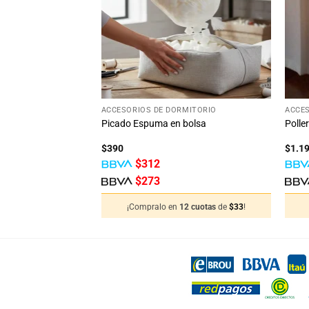
deseos
deseos
12
%
OFF
Ahorra $192
+
+
ACCESORIOS DE DORMITORIO
ACCES
plazas Sommier
Picado Espuma en bolsa
Polle
$
390
$
1.1
cio
$
312
ual
$
273
2 cuotas
de
$
117
!
398.
¡Compralo en
12 cuotas
de
$
33
!