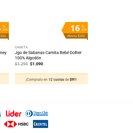
eos
deseos
4
16
%
%
OFF
OFF
$202
Ahorra $200
+
CAMITA
sney
Jgo de Sabanas Camita Bebé Dolher
100% Algodón
El
El
$
1.290
$
1.090
precio
precio
original
actual
era:
es:
¡Compralo en
12 cuotas
de
$
91
!
$1.290.
$1.090.