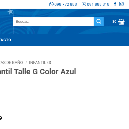
098 772 888
091 888 818
Buscar
$
0
por:
TACTO
TAS DE BAÑO
/
INFANTILES
ntil Talle G Color Azul
n
9