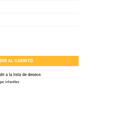
lor Azul con Capucha cantidad
DIR AL CARRITO
ir a la lista de deseos
gar
,
Infantiles