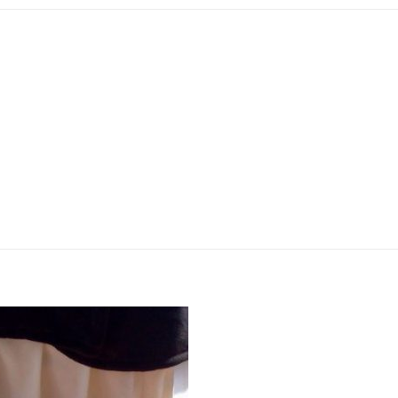
Añadir
Aña
a la
a 
lista
lis
de
d