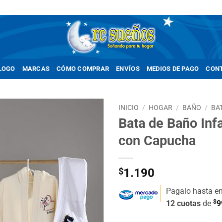
LOGO
MARCAS
CÓMO COMPRAR
ENVÍOS
MEDIOS DE PAGO
CON
INICIO
/
HOGAR
/
BAÑO
/
BA
Bata de Baño Infa
Añadir
con Capucha
a la
lista de
deseos
$
1.190
Pagalo hasta e
$
12 cuotas
de
9