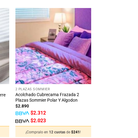
dir
Añadir
la
a la
ta
lista
e
de
eos
deseos
+
2 PLAZAS SOMMIER
Acolchado Cubrecama Frazada 2
rre
Plazas Sommier Polar Y Algodon
$
2.890
$
2.312
$
2.023
¡Compralo en
12 cuotas
de
$
241
!