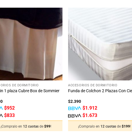
Añadir
Aña
a la
a 
lista
lis
de
d
deseos
des
+
ORIOS DE DORMITORIO
ACCESORIOS DE DORMITORIO
rin 1 plaza Cubre Box de Sommier
Funda de Colchon 2 Plazas Con Cie
90
$
2.390
$
952
$
1.912
$
833
$
1.673
¡Compralo en
12 cuotas
de
$
99
!
¡Compralo en
12 cuotas
de
$
199
!