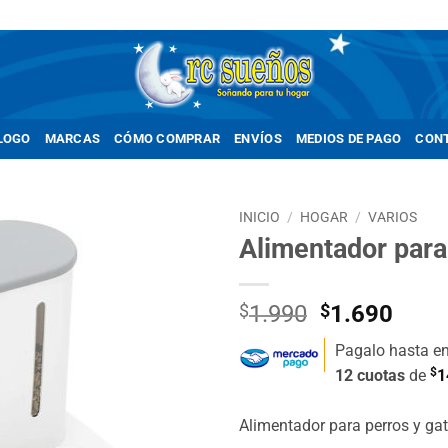
LOGO
MARCAS
CÓMO COMPRAR
ENVÍOS
MEDIOS DE PAGO
CON
INICIO
/
HOGAR
/
VARIOS
Alimentador para
Añadir
a la
lista de
El
El
$
1.990
$
1.690
deseos
precio
prec
Pagalo hasta e
original
actua
$
12 cuotas
de
1
era:
es:
$1.990.
$1.6
Alimentador para perros y ga