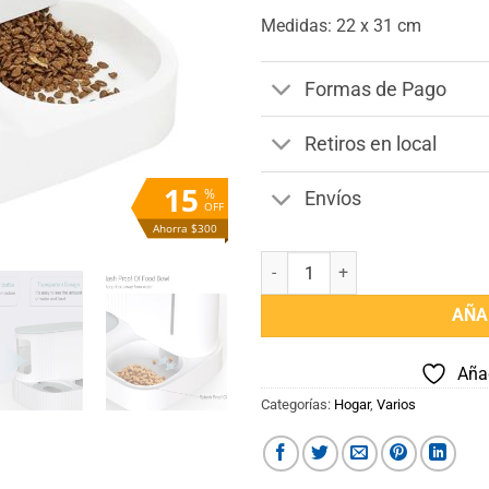
Medidas: 22 x 31 cm
Formas de Pago
Retiros en local
15
%
Envíos
OFF
Ahorra $300
Alimentador para Perros/Gatos 
AÑA
Añad
Categorías:
Hogar
,
Varios