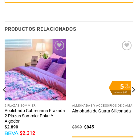
PRODUCTOS RELACIONADOS
Añadir
Añadir
a la
a la
lista
lista
de
de
deseos
deseos
5
%
OFF
Ahorra $45
2 PLAZAS SOMMIER
ALMOHADAS Y ACCESORIOS DE CAMA
Acolchado Cubrecama Frazada
Almohada de Guata Siliconada
2 Plazas Sommier Polar Y
Algodon
El
El
$
2.890
$
890
$
845
precio
precio
$
2.312
original
actual