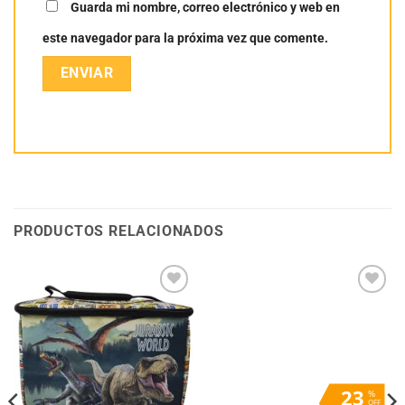
Guarda mi nombre, correo electrónico y web en
este navegador para la próxima vez que comente.
PRODUCTOS RELACIONADOS
Añadir
Añadir
a la
a la
lista
lista
de
de
deseos
deseos
23
%
OFF