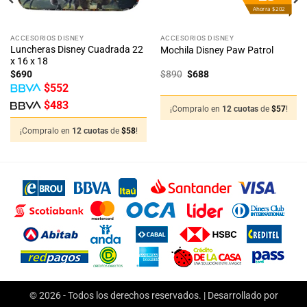
Ahorra $202
ACCESORIOS DISNEY
ACCESORIOS DISNEY
Luncheras Disney Cuadrada 22
Mochila Disney Paw Patrol
x 16 x 18
El
El
$
690
$
890
$
688
precio
precio
$
552
original
actual
era:
es:
$
483
$890.
$688.
¡Compralo en
12 cuotas
de
$
57
!
¡Compralo en
12 cuotas
de
$
58
!
© 2026 - Todos los derechos reservados. | Desarrollado por