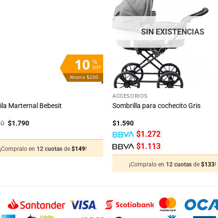
a la
a 
lista
lis
de
d
deseos
des
SIN EXISTENCIAS
10
%
OFF
Ahorra $200
+
S
ACCESORIOS
la Marternal Bebesit
Sombrilla para cochecito Gris
El
El
90
$
1.790
$
1.590
precio
precio
$
1.272
original
actual
era:
es:
$
1.113
¡Compralo en
12 cuotas
de
$
149
!
$1.990.
$1.790.
¡Compralo en
12 cuotas
de
$
133
!