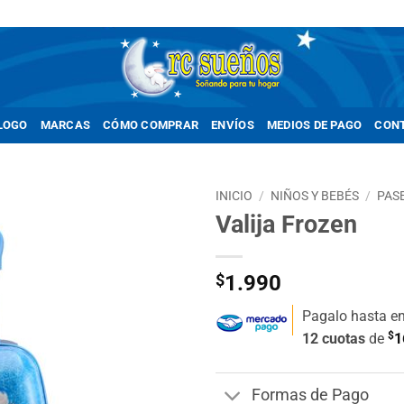
LOGO
MARCAS
CÓMO COMPRAR
ENVÍOS
MEDIOS DE PAGO
CON
INICIO
/
NIÑOS Y BEBÉS
/
PAS
Valija Frozen
Añadir
a la
lista de
$
1.990
deseos
Pagalo hasta e
$
12 cuotas
de
1
Formas de Pago