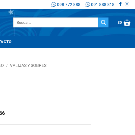
098 772 888
091 888 818
Buscar
$
0
por:
TACTO
EO
/
VALIJAS Y SOBRES
n
66