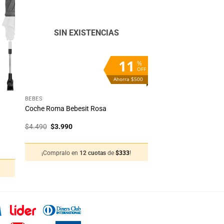
la
a la
ta
lista
e
de
eos
deseos
SIN EXISTENCIAS
11
%
OFF
Ahorra $500
+
BEBÉS
Coche Roma Bebesit Rosa
El
El
$
4.490
$
3.990
precio
precio
original
actual
era:
es:
¡Compralo en
12 cuotas
de
$
333
!
$4.490.
$3.990.