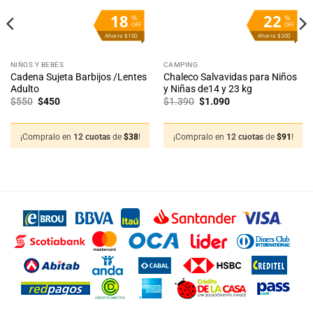
18
22
%
%
OFF
OFF
Ahorra $100
Ahorra $300
NIÑOS Y BEBÉS
CAMPING
Cadena Sujeta Barbijos /Lentes
Chaleco Salvavidas para Niños
Adulto
y Niñas de14 y 23 kg
El
El
El
El
$
550
$
450
$
1.390
$
1.090
precio
precio
precio
precio
original
actual
original
actual
era:
es:
era:
es:
$550.
$450.
$1.390.
$1.090.
¡Compralo en
12 cuotas
de
$
38
!
¡Compralo en
12 cuotas
de
$
91
!