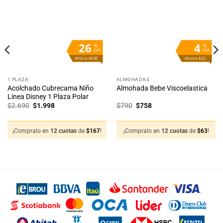
a la
a la
lista
lista
de
de
deseos
deseos
26
4
%
%
OFF
OFF
Ahorra $692
Ahorra $32
1 PLAZA
ALMOHADAS
Acolchado Cubrecama Niño
Almohada Bebe Viscoelastica
Linea Disney 1 Plaza Polar
El
El
El
El
$
2.690
$
1.998
$
790
$
758
precio
precio
precio
precio
original
actual
original
actual
era:
es:
era:
es:
$2.690.
$1.998.
$790.
$758.
¡Compralo en
12 cuotas
de
$
167
!
¡Compralo en
12 cuotas
de
$
63
!