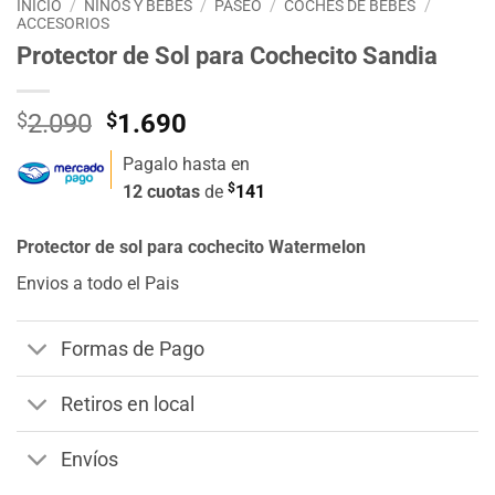
INICIO
/
NIÑOS Y BEBÉS
/
PASEO
/
COCHES DE BEBÉS
/
ACCESORIOS
Protector de Sol para Cochecito Sandia
El
El
$
2.090
$
1.690
precio
precio
Pagalo hasta en
original
actual
$
12 cuotas
de
141
era:
es:
$2.090.
$1.690.
Protector de sol para cochecito Watermelon
Envios a todo el Pais
Formas de Pago
Retiros en local
Envíos