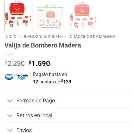
INICIO
/
JUEGOS Y JUGUETES
/
DIDÁCTICOS DE MADERA
Valija de Bombero Madera
El
El
$
2.290
$
1.590
precio
precio
Pagalo hasta en
original
actual
$
12 cuotas
de
133
era:
es:
$2.290.
$1.590.
Formas de Pago
Retiros en local
Envíos