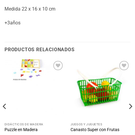
Medida 22 x 16 x 10 cm
+3años
PRODUCTOS RELACIONADOS
Añadir
Añadir
a la
a la
lista
lista
de
de
deseos
deseos
DIDÁCTICOS DE MADERA
JUEGOS Y JUGUETES
Puzzle en Madera
Canasto Super con Frutas