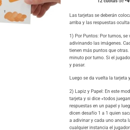
12 cuotas
de
4
Las tarjetas se deberán colo
arriba y las respuestas oculta
1) Por Puntos: Por turnos, se
adivinando las imágenes. Cada
tienen más puntos que otras. 
minuto por turno. Si el jugad
y pasar.
Luego se da vuelta la tarjeta 
2) Lapiz y Papel: En este mod
tarjeta y si dice «todos juega
respuestas en un papel y lueg
dicen desafío 1 a 1 quien saca
a adivinar y cada uno anota l
cualquier instancia el jugador