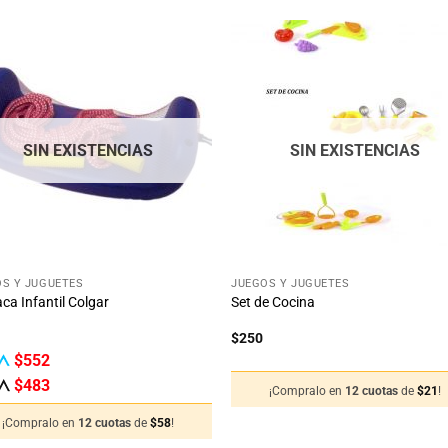
Añadir
Aña
a la
a 
lista
lis
de
d
deseos
des
SIN EXISTENCIAS
SIN EXISTENCIAS
+
S Y JUGUETES
JUEGOS Y JUGUETES
a Infantil Colgar
Set de Cocina
$
250
$
552
$
483
¡Compralo en
12 cuotas
de
$
21
!
¡Compralo en
12 cuotas
de
$
58
!