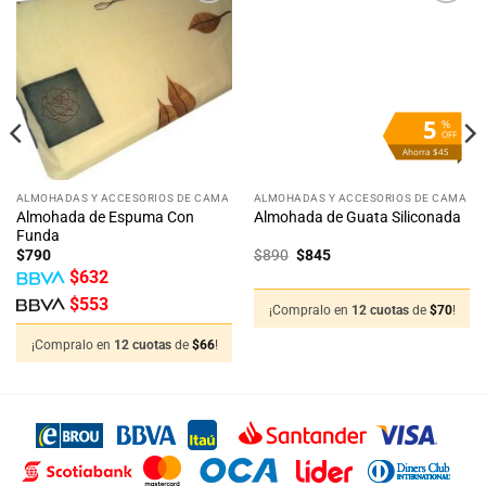
Añadir
Añadir
a la
a la
lista
lista
de
de
deseos
deseos
5
%
OFF
Ahorra $45
ALMOHADAS Y ACCESORIOS DE CAMA
ALMOHADAS Y ACCESORIOS DE CAMA
Almohada de Espuma Con
Almohada de Guata Siliconada
Funda
El
El
$
790
$
890
$
845
precio
precio
$
632
original
actual
era:
es:
$
553
$890.
$845.
¡Compralo en
12 cuotas
de
$
70
!
¡Compralo en
12 cuotas
de
$
66
!