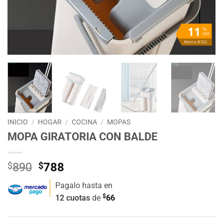
11
%
OFF
Ahorra $102
INICIO
/
HOGAR
/
COCINA
/
MOPAS
MOPA GIRATORIA CON BALDE
El
El
$
890
$
788
precio
precio
Pagalo hasta en
original
actual
$
12 cuotas
de
66
era:
es:
$890.
$788.