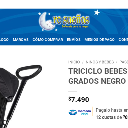
LOGO
MARCAS
CÓMO COMPRAR
ENVÍOS
MEDIOS DE PAGO
CON
INICIO
/
NIÑOS Y BEBÉS
/
PAS
TRICICLO BEBES
Añadir
GRADOS NEGRO
a la
lista de
deseos
$
7.490
Pagalo hasta e
$
12 cuotas
de
6