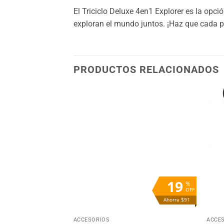
El Triciclo Deluxe 4en1 Explorer es la opc
exploran el mundo juntos. ¡Haz que cada p
PRODUCTOS RELACIONADOS
Añadir
Añadir
a la
a la
lista
lista
de
de
deseos
deseos
STENCIAS
19
%
OFF
Ahorra $91
+
+
ACCESORIOS
ACCE