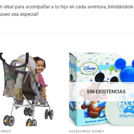
ión ideal para acompañar a tu hijo en cada aventura, brindándole
aseo sea especial!
Añadir
Aña
a la
a 
lista
lis
de
d
deseos
des
SIN EXISTENCIAS
+
SORIOS
ACCESORIOS DISNEY