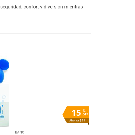
 seguridad, confort y diversión mientras
dir
Añadir
la
a la
ta
lista
e
de
eos
deseos
15
%
OFF
Ahorra $91
+
BAÑO