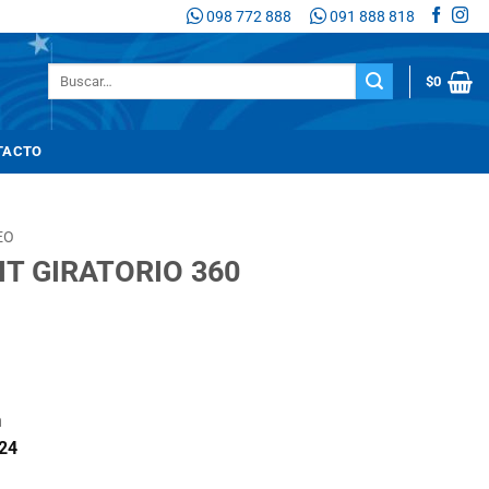
098 772 888
091 888 818
Buscar
$
0
por:
TACTO
EO
IT GIRATORIO 360
n
24