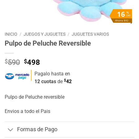
16
%
OFF
Ahorra $92
INICIO
/
JUEGOS Y JUGUETES
/
JUGUETES VARIOS
Pulpo de Peluche Reversible
El
El
$
590
$
498
precio
precio
Pagalo hasta en
original
actual
$
12 cuotas
de
42
era:
es:
$590.
$498.
Pulpo de Peluche reversible
Envios a todo el Pais
Formas de Pago