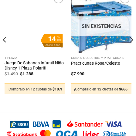
Añadir
Añadir
a la
a la
lista
lista
de
de
deseos
deseos
SIN EXISTENCIAS
14
%
OFF
Ahorra $202
1 PLAZA
CUNAS, COLECHOS Y PRATICUNAS
Juego De Sabanas Infantil Niño
Practicunas Rosa/Celeste
Disney 1 Plaza Polar!!!!
El
El
$
1.490
$
1.288
$
7.990
precio
precio
original
actual
era:
es:
$1.490.
$1.288.
¡Compralo en
12 cuotas
de
$
107
!
¡Compralo en
12 cuotas
de
$
666
!