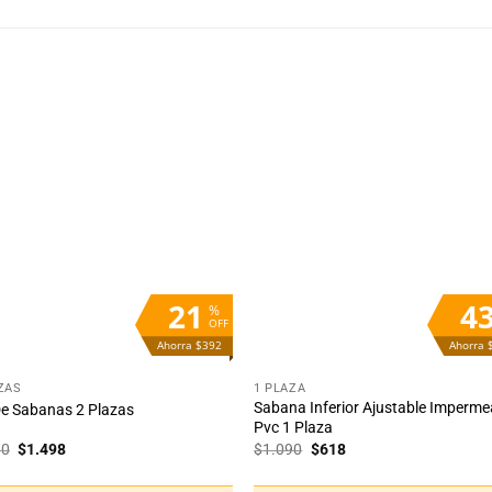
Añadir
Aña
a la
a 
lista
lis
de
d
deseos
des
21
4
%
OFF
Ahorra $392
Ahorra 
+
ZAS
1 PLAZA
Sabana Inferior Ajustable Imperme
e Sabanas 2 Plazas
Pvc 1 Plaza
El
El
El
El
90
$
1.498
$
1.090
$
618
precio
precio
precio
precio
original
actual
original
actual