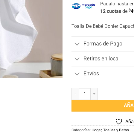
Pagalo hasta e
$
12 cuotas
de
4
Toalla De Bebé Dohler Capuc
Formas de Pago
Retiros en local
Envíos
Toalla De Bebé Dohler Capucha C
AÑA
Añad
Categorías:
Hogar
,
Toallas y Batas