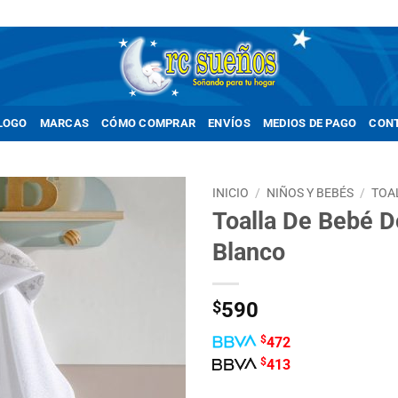
LOGO
MARCAS
CÓMO COMPRAR
ENVÍOS
MEDIOS DE PAGO
CON
INICIO
/
NIÑOS Y BEBÉS
/
TOA
Toalla De Bebé D
Añadir
Blanco
a la
lista de
deseos
$
590
$
472
$
413