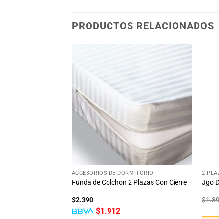
PRODUCTOS RELACIONADOS
Añadir
Añadir
a la
a la
lista
lista
de
de
deseos
deseos
+
+
TAS
ACCESORIOS DE DORMITORIO
2 PLA
Para Bebe Disney
Funda de Colchon 2 Plazas Con Cierre
Jgo D
$
2.390
$
1.8
$
1.912