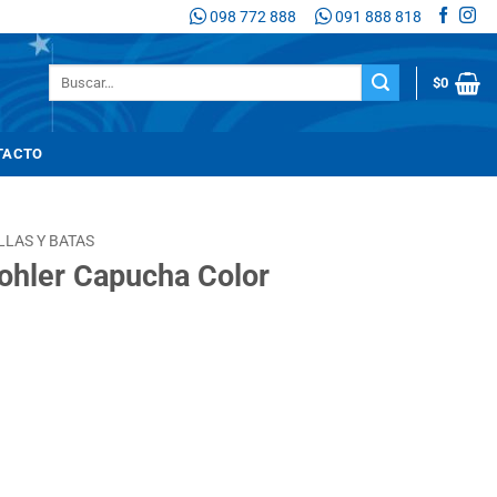
098 772 888
091 888 818
Buscar
$
0
por:
TACTO
LLAS Y BATAS
ohler Capucha Color