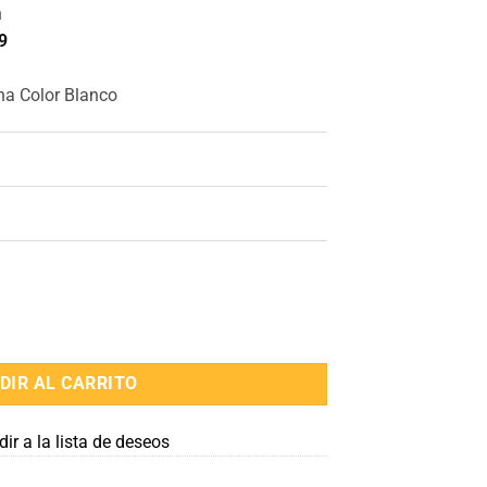
n
9
ha Color Blanco
olor Blanco cantidad
DIR AL CARRITO
ir a la lista de deseos