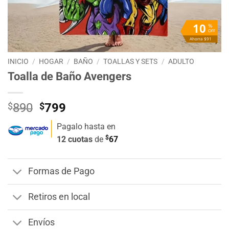
10
%
OFF
Ahorra $91
INICIO
/
HOGAR
/
BAÑO
/
TOALLAS Y SETS
/
ADULTO
Toalla de Baño Avengers
El
El
$
890
$
799
precio
precio
Pagalo hasta en
original
actual
$
12 cuotas
de
67
era:
es:
$890.
$799.
Formas de Pago
Retiros en local
Envíos