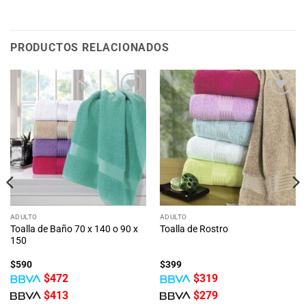
PRODUCTOS RELACIONADOS
Añadir
Añadir
a la
a la
lista
lista
de
de
deseos
deseos
ADULTO
ADULTO
Toalla de Baño 70 x 140 o 90 x
Toalla de Rostro
150
$
590
$
399
$
472
$
319
$
413
$
279