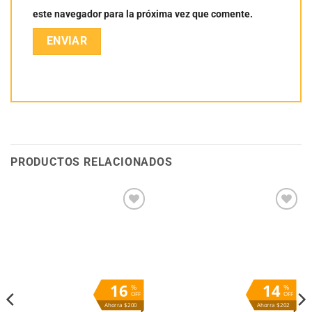
este navegador para la próxima vez que comente.
PRODUCTOS RELACIONADOS
Añadir
Añadir
a la
a la
lista
lista
de
de
deseos
deseos
16
14
%
%
OFF
OFF
Ahorra $200
Ahorra $202