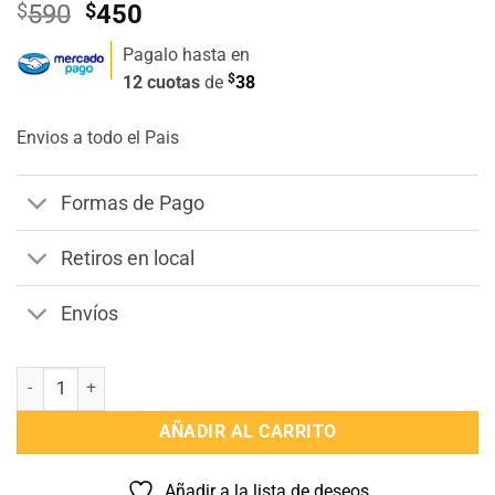
El
El
$
590
$
450
precio
precio
Pagalo hasta en
original
actual
$
12 cuotas
de
38
era:
es:
$590.
$450.
Envios a todo el Pais
Formas de Pago
Retiros en local
Envíos
Jabon Oxford Liquido Antibacterial 1000 ml mas jabonc/ dispensado
AÑADIR AL CARRITO
Añadir a la lista de deseos