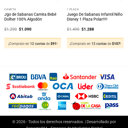
CAMITA
1 PLAZA
Jgo de Sabanas Camita Bebé
Juego De Sabanas Infantil Niño
Dolher 100% Algodón
Disney 1 Plaza Polar!!!!
El
El
El
El
$
1.290
$
1.090
$
1.490
$
1.288
precio
precio
precio
precio
original
actual
original
actual
era:
es:
era:
es:
$1.290.
$1.090.
$1.490.
$1.288.
¡Compralo en
12 cuotas
de
$
91
!
¡Compralo en
12 cuotas
de
$
107
!
© 2026 - Todos los derechos reservados. | Desarrollado por