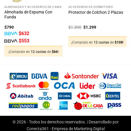
ALMOHADAS Y ACCESORIOS DE CAMA
ACCESORIOS DE DORMITORIO
Almohada de Espuma Con
Protector de Colchon 2 Plazas
Funda
El
El
$
790
$
1.390
$
1.299
precio
precio
$
632
original
actual
era:
es:
$
553
$1.390.
$1.299.
¡Compralo en
12 cuotas
de
$
108
!
¡Compralo en
12 cuotas
de
$
66
!
© 2026 - Todos los derechos reservados. | Desarrollado por
Conecta361 -
Empresa de Marketing Digital