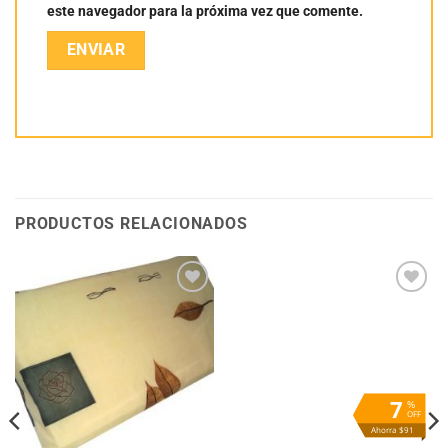
este navegador para la próxima vez que comente.
PRODUCTOS RELACIONADOS
Añadir
Añadir
a la
a la
lista
lista
de
de
deseos
deseos
7
%
OFF
Ahorra $91