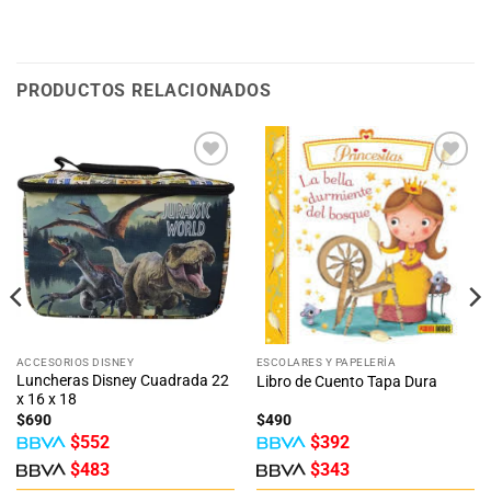
PRODUCTOS RELACIONADOS
Añadir
Añadir
a la
a la
lista
lista
de
de
deseos
deseos
ACCESORIOS DISNEY
ESCOLARES Y PAPELERÍA
Luncheras Disney Cuadrada 22
Libro de Cuento Tapa Dura
x 16 x 18
$
690
$
490
$
552
$
392
$
483
$
343