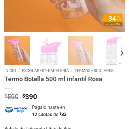
34
%
OFF
Ahorra $200
INICIO
/
ESCOLARES Y PAPELERÍA
/
TERMOS ESCOLARES
Termo Botella 500 ml infantil Rosa
El
El
$
590
$
390
precio
precio
Pagalo hasta en
original
actual
$
12 cuotas
de
33
era:
es:
$590.
$390.
Botella de Unicornio Libre de Bps