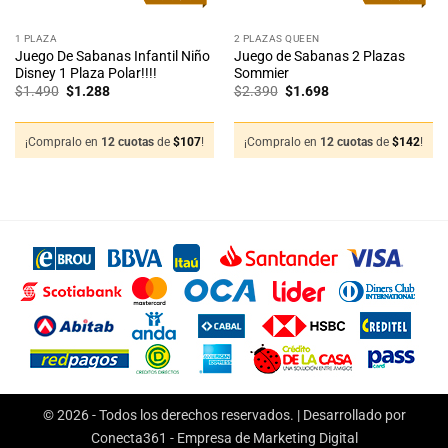
1 PLAZA
2 PLAZAS QUEEN
Juego De Sabanas Infantil Niño
Juego de Sabanas 2 Plazas
Disney 1 Plaza Polar!!!!
Sommier
El
El
El
El
$
1.490
$
1.288
$
2.390
$
1.698
precio
precio
precio
precio
original
actual
original
actual
era:
es:
era:
es:
$1.490.
$1.288.
$2.390.
$1.698.
¡Compralo en
12 cuotas
de
$
107
!
¡Compralo en
12 cuotas
de
$
142
!
© 2026 - Todos los derechos reservados. | Desarrollado por
Conecta361 -
Empresa de Marketing Digital