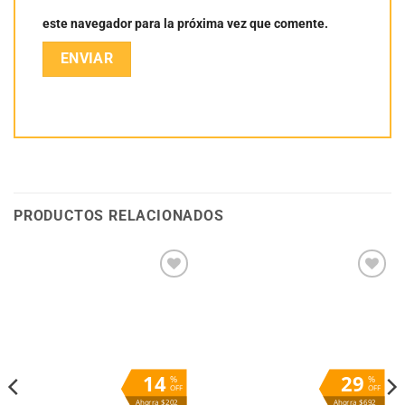
este navegador para la próxima vez que comente.
PRODUCTOS RELACIONADOS
Añadir
Añadir
a la
a la
lista
lista
de
de
deseos
deseos
14
29
%
%
OFF
OFF
Ahorra $202
Ahorra $692