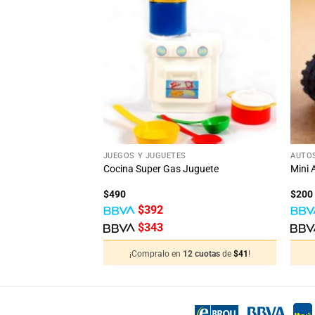
Añadir
Añadir
a la
a la
lista
lista
de
de
deseos
deseos
STENCIAS
+
+
JUEGOS Y JUGUETES
AUTO
Piezas
Cocina Super Gas Juguete
Mini 
$
490
$
200
$
392
$
343
12 cuotas
de
$
41
!
¡Compralo en
12 cuotas
de
$
41
!