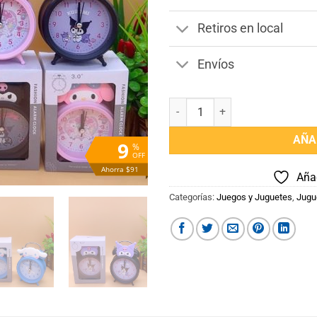
Retiros en local
Envíos
Reloj Despertador Infantil canti
AÑA
9
%
OFF
Ahorra $91
Añad
Categorías:
Juegos y Juguetes
,
Jugu