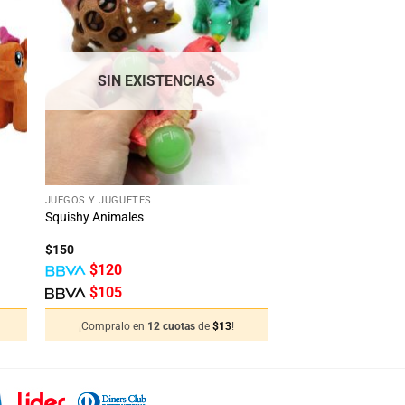
dir
Añadir
la
a la
ta
lista
e
de
eos
deseos
SIN EXISTENCIAS
+
JUEGOS Y JUGUETES
Squishy Animales
$
150
$
120
$
105
¡Compralo en
12 cuotas
de
$
13
!