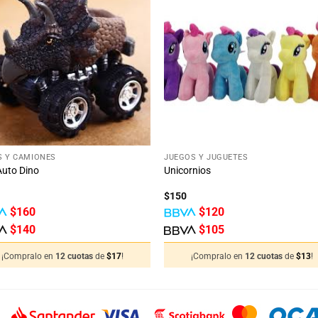
Añadir
Aña
a la
a 
lista
lis
de
d
deseos
des
+
S Y CAMIONES
JUEGOS Y JUGUETES
Auto Dino
Unicornios
$
150
$
160
$
120
$
140
$
105
¡Compralo en
12 cuotas
de
$
17
!
¡Compralo en
12 cuotas
de
$
13
!