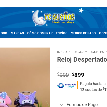
LOGO
MARCAS
CÓMO COMPRAR
ENVÍOS
MEDIOS DE PAGO
CON
INICIO
/
JUEGOS Y JUGUETES
Reloj Despertador
Añadir
a la
lista de
El
El
$
990
$
899
deseos
precio
precio
Pagalo hasta e
original
actual
$
12 cuotas
de
7
era:
es:
$990.
$899.
Formas de Pago