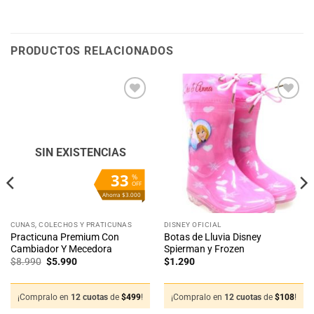
PRODUCTOS RELACIONADOS
Añadir
Añadir
a la
a la
lista
lista
de
de
deseos
deseos
SIN EXISTENCIAS
33
%
OFF
Ahorra $3.000
CUNAS, COLECHOS Y PRATICUNAS
DISNEY OFICIAL
Practicuna Premium Con
Botas de Lluvia Disney
Cambiador Y Mecedora
Spierman y Frozen
El
El
$
8.990
$
5.990
$
1.290
precio
precio
original
actual
era:
es:
$8.990.
$5.990.
¡Compralo en
12 cuotas
de
$
499
!
¡Compralo en
12 cuotas
de
$
108
!