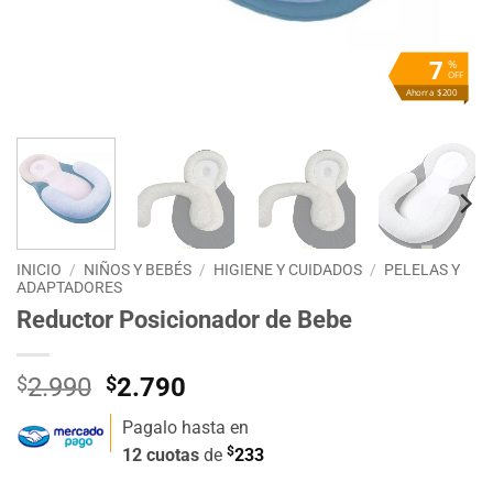
7
%
OFF
Ahorra $200
INICIO
/
NIÑOS Y BEBÉS
/
HIGIENE Y CUIDADOS
/
PELELAS Y
ADAPTADORES
Reductor Posicionador de Bebe
El
El
$
2.990
$
2.790
precio
precio
Pagalo hasta en
original
actual
$
12 cuotas
de
233
era:
es:
$2.990.
$2.790.