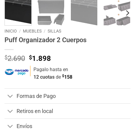
INICIO
/
MUEBLES
/
SILLAS
Puff Organizador 2 Cuerpos
El
El
$
2.690
$
1.898
precio
precio
Pagalo hasta en
original
actual
$
12 cuotas
de
158
era:
es:
$2.690.
$1.898.
Formas de Pago
Retiros en local
Envíos