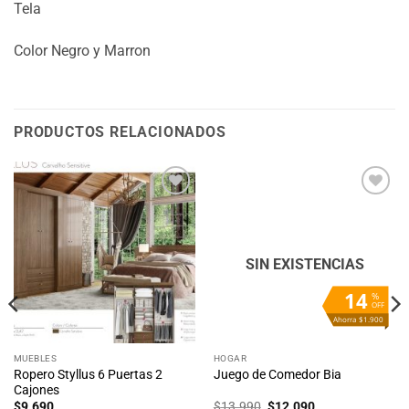
Tela
Color Negro y Marron
PRODUCTOS RELACIONADOS
Añadir
Añadir
a la
a la
lista
lista
de
de
deseos
deseos
SIN EXISTENCIAS
14
%
OFF
Ahorra $1.900
MUEBLES
HOGAR
Ropero Styllus 6 Puertas 2
Juego de Comedor Bia
Cajones
El
El
$
9.690
$
13.990
$
12.090