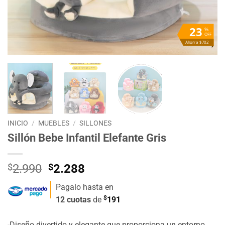
23
%
OFF
Ahorra $702
INICIO
/
MUEBLES
/
SILLONES
Sillón Bebe Infantil Elefante Gris
El
El
$
2.990
$
2.288
precio
precio
Pagalo hasta en
original
actual
$
12 cuotas
de
191
era:
es:
$2.990.
$2.288.
-Diseño divertido y elegante que proporciona un entorno