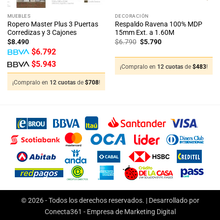
MUEBLES
DECORACIÓN
Ropero Master Plus 3 Puertas
Respaldo Ravena 100% MDP
Corredizas y 3 Cajones
15mm Ext. a 1.60M
El
El
$
8.490
$
6.790
$
5.790
precio
precio
$
6.792
original
actual
era:
es:
$
5.943
$6.790.
$5.790.
¡Compralo en
12 cuotas
de
$
483
!
¡Compralo en
12 cuotas
de
$
708
!
© 2026 - Todos los derechos reservados. | Desarrollado por
Conecta361 -
Empresa de Marketing Digital