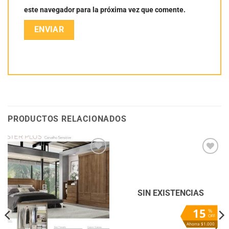
este navegador para la próxima vez que comente.
PRODUCTOS RELACIONADOS
Añadir
Añadir
a la
a la
lista
lista
de
de
deseos
deseos
SIN EXISTENCIAS
15
%
OFF
Ahorra $1.000