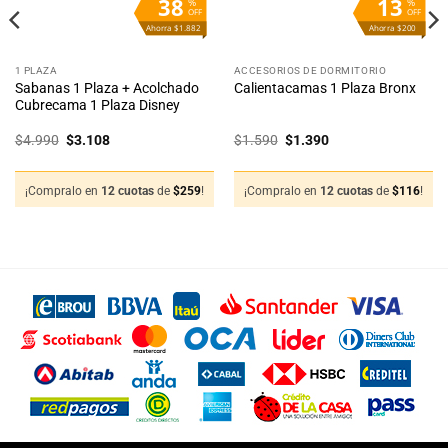
38
13
%
%
OFF
OFF
Ahorra $1.882
Ahorra $200
1 PLAZA
ACCESORIOS DE DORMITORIO
Sabanas 1 Plaza + Acolchado
Calientacamas 1 Plaza Bronx
Cubrecama 1 Plaza Disney
El
El
El
El
$
4.990
$
3.108
$
1.590
$
1.390
precio
precio
precio
precio
original
actual
original
actual
era:
es:
era:
es:
$4.990.
$3.108.
$1.590.
$1.390.
¡Compralo en
12 cuotas
de
$
259
!
¡Compralo en
12 cuotas
de
$
116
!