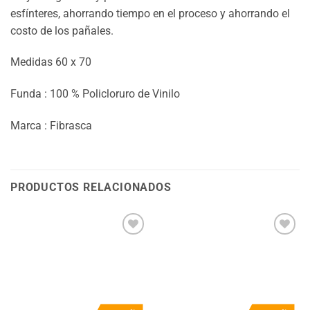
esfínteres, ahorrando tiempo en el proceso y ahorrando el
costo de los pañales.
Medidas 60 x 70
Funda : 100 % Policloruro de Vinilo
Marca : Fibrasca
PRODUCTOS RELACIONADOS
Añadir
Añadir
a la
a la
lista
lista
de
de
deseos
deseos