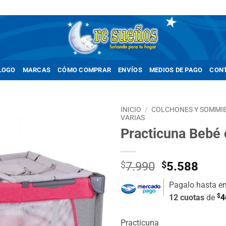
LOGO
MARCAS
CÓMO COMPRAR
ENVÍOS
MEDIOS DE PAGO
CON
INICIO
/
COLCHONES Y SOMMI
VARIAS
Practicuna Bebé
Añadir
a la
lista de
deseos
El
El
$
7.990
$
5.588
precio
prec
Pagalo hasta e
original
actua
$
12 cuotas
de
4
era:
es:
$7.990.
$5.5
Practicuna