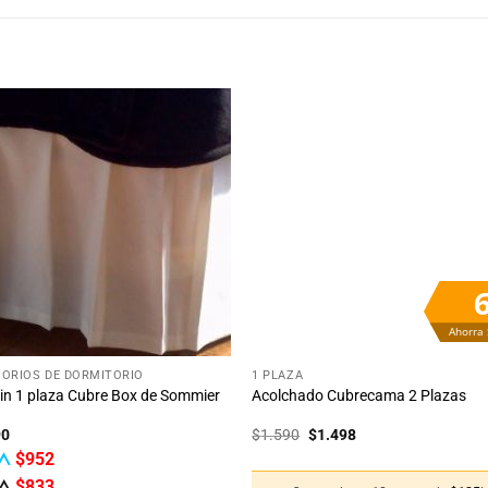
Añadir
Aña
a la
a 
lista
lis
de
d
deseos
des
Ahorra
+
ORIOS DE DORMITORIO
1 PLAZA
rin 1 plaza Cubre Box de Sommier
Acolchado Cubrecama 2 Plazas
El
El
90
$
1.590
$
1.498
precio
precio
$
952
original
actual
era:
es:
$
833