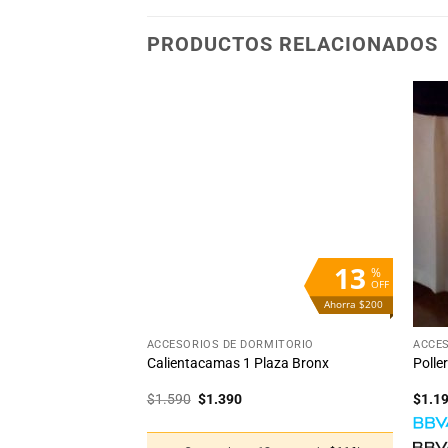
PRODUCTOS RELACIONADOS
Añadir
Añadir
a la
a la
lista
lista
de
de
deseos
deseos
STENCIAS
13
%
OFF
Ahorra $200
+
+
MITORIO
ACCESORIOS DE DORMITORIO
ACCES
lazas
Calientacamas 1 Plaza Bronx
Polle
El
El
$
1.590
$
1.390
$
1.1
precio
precio
original
actual
era:
es: