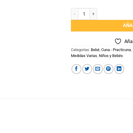
Practicuna Bebé con Cambiador 
AÑA
Añad
Categorías:
Bebé
,
Cuna - Practicuna
,
Medidas Varias
,
Niños y Bebés