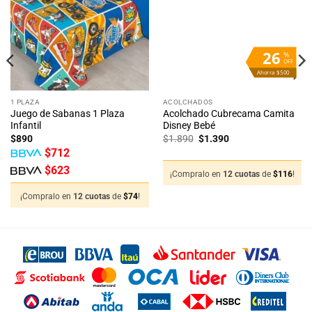
lista
lista
de
de
deseos
deseos
26
%
OFF
Ahorra $500
1 PLAZA
ACOLCHADOS
Juego de Sabanas 1 Plaza
Acolchado Cubrecama Camita
Infantil
Disney Bebé
El
El
$
890
$
1.890
$
1.390
precio
precio
$
712
original
actual
era:
es:
$
623
$1.890.
$1.390.
¡Compralo en
12 cuotas
de
$
116
!
¡Compralo en
12 cuotas
de
$
74
!