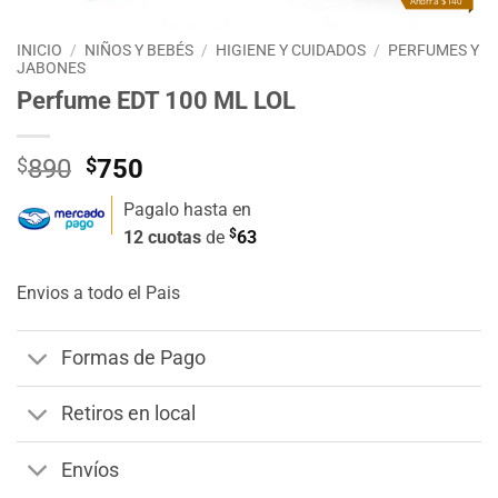
Ahorra $140
INICIO
/
NIÑOS Y BEBÉS
/
HIGIENE Y CUIDADOS
/
PERFUMES Y
JABONES
Perfume EDT 100 ML LOL
El
El
$
890
$
750
precio
precio
Pagalo hasta en
original
actual
$
12 cuotas
de
63
era:
es:
$890.
$750.
Envios a todo el Pais
Formas de Pago
Retiros en local
Envíos