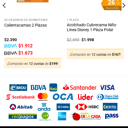
26
%
OFF
Ahorra $692
ACCESORIOS DE DORMITORIO
1 PLAZA
Acolchado Cubrecama Niño
Calientacamas 2 Plazas
Linea Disney 1 Plaza Polar
El
El
$
2.390
$
2.690
$
1.998
precio
precio
$
1.912
original
actual
era:
es:
$
1.673
$2.690.
$1.998.
¡Compralo en
12 cuotas
de
$
167
!
¡Compralo en
12 cuotas
de
$
199
!