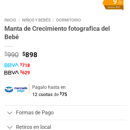
9
OFF
Ahorra $92
INICIO
/
NIÑOS Y BEBÉS
/
DORMITORIO
Manta de Crecimiento fotografica del
Bebé
El
El
$
990
$
898
precio
precio
$
718
original
actual
$
629
era:
es:
$990.
$898.
Pagalo hasta en
$
12 cuotas
de
75
Formas de Pago
Retiros en local