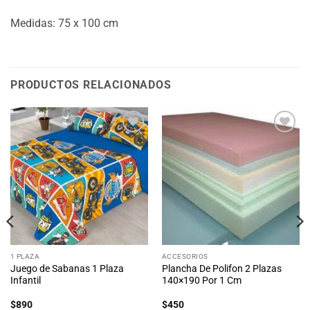
Medidas: 75 x 100 cm
PRODUCTOS RELACIONADOS
Añadir
Añadir
a la
a la
lista
lista
de
de
deseos
deseos
1 PLAZA
ACCESORIOS
Juego de Sabanas 1 Plaza
Plancha De Polifon 2 Plazas
Infantil
140×190 Por 1 Cm
$
890
$
450