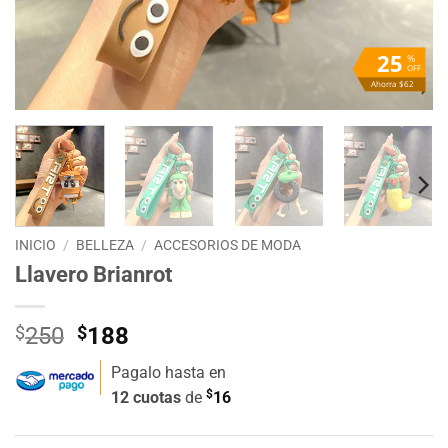
25
%
OFF
Ahorra $62
INICIO
/
BELLEZA
/
ACCESORIOS DE MODA
Llavero Brianrot
El
El
$
250
$
188
precio
precio
Pagalo hasta en
original
actual
$
12 cuotas
de
16
era:
es:
$250.
$188.