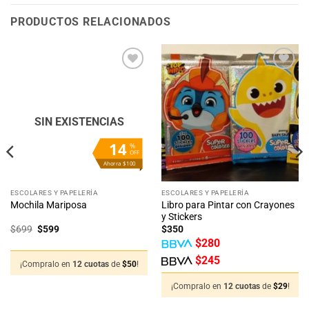
PRODUCTOS RELACIONADOS
Añadir
Añadir
a la
a la
lista
lista
de
de
deseos
deseos
SIN EXISTENCIAS
14
%
OFF
Ahorra $100
ESCOLARES Y PAPELERÍA
ESCOLARES Y PAPELERÍA
Libro para Pintar con Crayones
Mochila Mariposa
y Stickers
El
El
$
699
$
599
$
350
precio
precio
$
280
original
actual
era:
es:
$
245
$699.
$599.
¡Compralo en
12 cuotas
de
$
50
!
¡Compralo en
12 cuotas
de
$
29
!