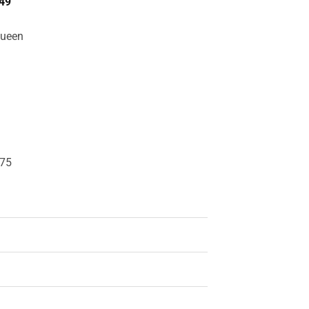
49
Queen
 75