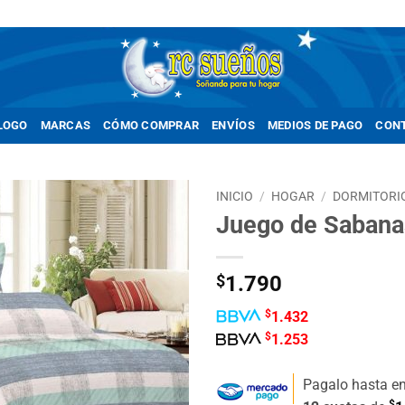
LOGO
MARCAS
CÓMO COMPRAR
ENVÍOS
MEDIOS DE PAGO
CON
INICIO
/
HOGAR
/
DORMITORI
Juego de Sabanas
Añadir
a la
lista de
$
1.790
deseos
$
1.432
$
1.253
Pagalo hasta e
$