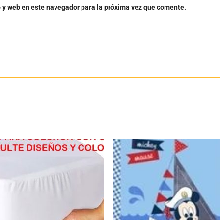
o y web en este navegador para la próxima vez que comente.
Añadir
Aña
a la
a 
lista
lis
de
d
deseos
des