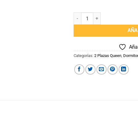
Juego de Sabanas 2 plazas king 
AÑA
Añad
Categorías:
2 Plazas Queen
,
Dormitor