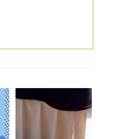
dir
Añadir
la
a la
ta
lista
e
de
eos
deseos