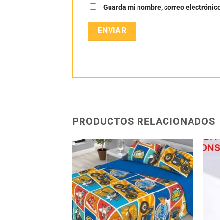
Guarda mi nombre, correo electrónic
PRODUCTOS RELACIONADOS
Añadir
Añadir
a la
a la
lista
lista
de
de
deseos
deseos