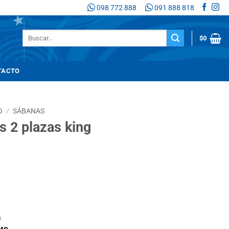
098 772 888
091 888 818
Buscar
$
0
por:
TACTO
O
/
SÁBANAS
 2 plazas king
n