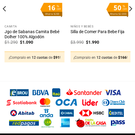
16
50
%
%
OFF
OFF
Ahorra $200
Ahorra $2.000
CAMITA
NIÑOS Y BEBÉS
Jgo de Sabanas Camita Bebé
Silla de Comer Para Bebe Fija
Dolher 100% Algodón
El
El
El
El
$
1.290
$
1.090
$
3.990
$
1.990
precio
precio
precio
precio
original
actual
original
actual
era:
es:
era:
es:
$1.290.
$1.090.
$3.990.
$1.990.
¡Compralo en
12 cuotas
de
$
91
!
¡Compralo en
12 cuotas
de
$
166
!