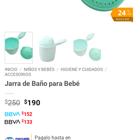
24
%
OFF
Ahorra $60
INICIO
/
NIÑOS Y BEBÉS
/
HIGIENE Y CUIDADOS
/
ACCESORIOS
Jarra de Baño para Bebé
El
El
$
250
$
190
precio
precio
$
152
original
actual
$
133
era:
es:
$250.
$190.
Pagalo hasta en