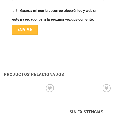
Guarda mi nombre, correo electrónico y web en
este navegador para la próxima vez que comente.
PRODUCTOS RELACIONADOS
Añadir
Añadir
a la
a la
lista
lista
de
de
deseos
deseos
SIN EXISTENCIAS