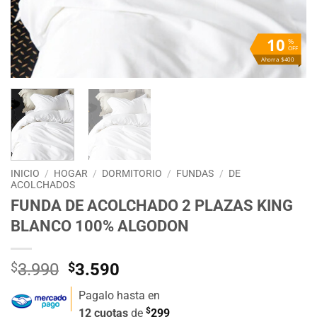
10
%
OFF
Ahorra $400
INICIO
/
HOGAR
/
DORMITORIO
/
FUNDAS
/
DE
ACOLCHADOS
FUNDA DE ACOLCHADO 2 PLAZAS KING
BLANCO 100% ALGODON
El
El
$
3.990
$
3.590
precio
precio
Pagalo hasta en
original
actual
$
12 cuotas
de
299