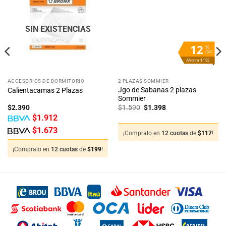
a la
a la
lista
lista
de
de
deseos
deseos
SIN EXISTENCIAS
12
%
OFF
Ahorra $192
ACCESORIOS DE DORMITORIO
2 PLAZAS SOMMIER
Jgo de Sabanas 2 plazas
Calientacamas 2 Plazas
Sommier
El
El
$
2.390
$
1.590
$
1.398
precio
precio
$
1.912
original
actual
era:
es:
$
1.673
$1.590.
$1.398.
¡Compralo en
12 cuotas
de
$
117
!
¡Compralo en
12 cuotas
de
$
199
!