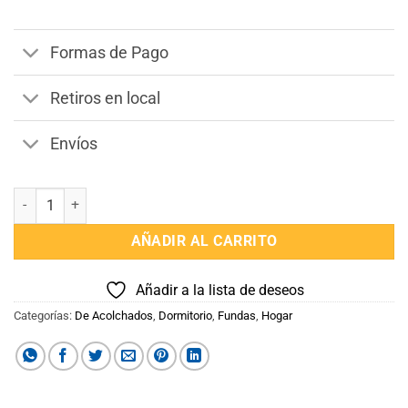
era:
es:
$3.990.
$3.590.
Formas de Pago
Retiros en local
Envíos
FUNDA DE ACOLCHADO 2 PLAZAS KING BLANCO 100% ALGODON ca
AÑADIR AL CARRITO
Añadir a la lista de deseos
Categorías:
De Acolchados
,
Dormitorio
,
Fundas
,
Hogar