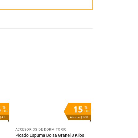
dir
Añadir
la
a la
ta
lista
e
de
eos
deseos
5
15
%
%
OFF
OFF
 $45
Ahorra $300
+
ACCESORIOS DE DORMITORIO
Picado Espuma Bolsa Granel 8 Kilos