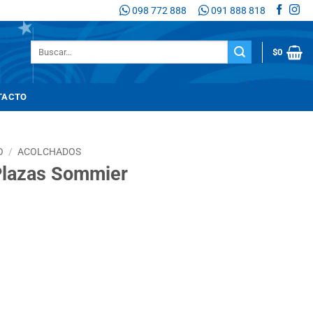
098 772 888
091 888 818
Buscar
$
0
por:
TACTO
O
/
ACOLCHADOS
 Plazas Sommier