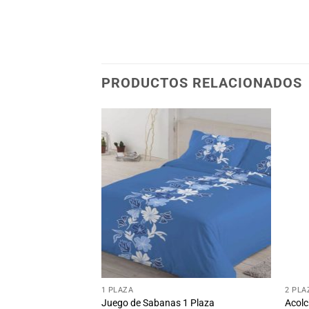
PRODUCTOS RELACIONADOS
Añadir
Añadir
a la
a la
lista
lista
de
de
deseos
deseos
+
+
MITORIO
1 PLAZA
2 PL
 Plaza Con Cierre
Juego de Sabanas 1 Plaza
Acolc