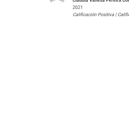
Claudia Vanesa Pereira Co
con
5
de 5
2021
Calificación Positiva | Cali