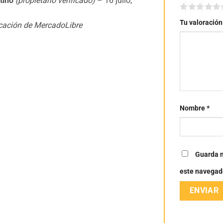
itiño
(propietario verificado)
–
16 julio,
Tu valoració
ficación de MercadoLibre
Nombre
*
Guarda m
este navegad