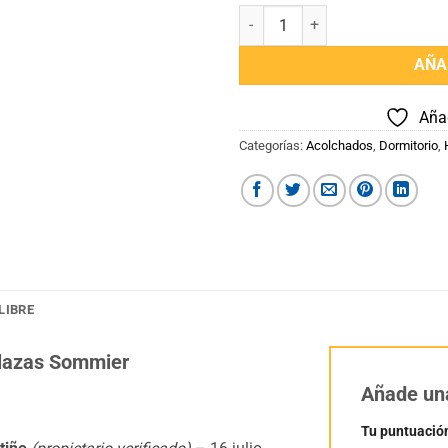
Frazada Polar 2 Plazas Sommier
AÑA
Añad
Categorías:
Acolchados
,
Dormitorio
,
LIBRE
Plazas Sommier
Añade un
Tu puntuació