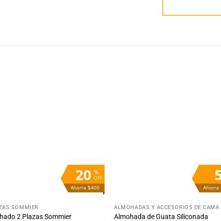
Añadir
Aña
a la
a 
lista
lis
de
d
deseos
des
20
%
OFF
Ahorra $400
Ahorra
+
AZAS SOMMIER
ALMOHADAS Y ACCESORIOS DE CAMA
hado 2 Plazas Sommier
Almohada de Guata Siliconada