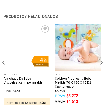
PRODUCTOS RELACIONADOS
Añadir
Añadir
a la
a la
lista
lista
de
de
deseos
deseos
4
%
OFF
Ahorra $32
ALMOHADAS
BEBÉ
Almohada De Bebe
Colchon Practicuna Bebe
Viscoelastica Impermeable
Medida 70 X 130 X 12 D21
Capitoneado
El
El
$
790
$
758
$
6.590
precio
precio
$
5.272
original
actual
era:
es:
$
4.613
$790.
$758.
¡Compralo en
12 cuotas
de
$
63
!