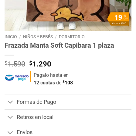
19
%
OFF
Ahorra $300
INICIO
/
NIÑOS Y BEBÉS
/
DORMITORIO
Frazada Manta Soft Capibara 1 plaza
El
El
$
1.590
$
1.290
precio
precio
Pagalo hasta en
original
actual
$
12 cuotas
de
108
era:
es:
$1.590.
$1.290.
Formas de Pago
Retiros en local
Envíos