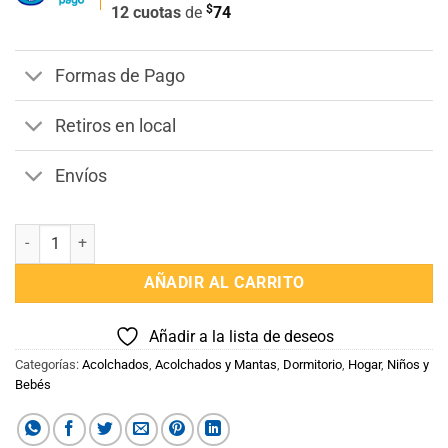
$
12 cuotas
de
74
era:
es:
$1.190.
$888.
Formas de Pago
Retiros en local
Envíos
Frazada Corderito Cuna 75 x 100 cantidad
AÑADIR AL CARRITO
Añadir a la lista de deseos
Categorías:
Acolchados
,
Acolchados y Mantas
,
Dormitorio
,
Hogar
,
Niños y
Bebés