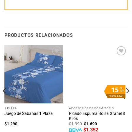
PRODUCTOS RELACIONADOS
Añadir
Añadir
a la
a la
lista
lista
de
de
deseos
deseos
15
%
OFF
Ahorra $300
1 PLAZA
ACCESORIOS DE DORMITORIO
Picado Espuma Bolsa Granel 8
Juego de Sabanas 1 Plaza
Kilos
El
El
$
1.290
$
1.990
$
1.690
precio
precio
$
1.352
original
actual