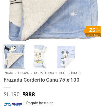
25
%
OFF
Ahorra $302
INICIO
/
HOGAR
/
DORMITORIO
/
ACOLCHADOS
Frazada Corderito Cuna 75 x 100
El
El
$
1.190
$
888
precio
precio
Pagalo hasta en
original
actual