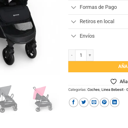
Formas de Pago
Retiros en local
Envíos
Coche Travel System ELORA TS +
AÑA
Añad
Categorías:
Coches
,
Linea Bebesit -