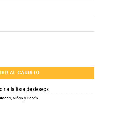
 Baby Silla BebesiT cantidad
DIR AL CARRITO
ir a la lista de deseos
 Gracco
,
Niños y Bebés