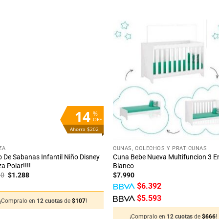
Añadir
Aña
a la
a 
lista
lis
de
d
deseos
des
14
%
OFF
Ahorra $202
+
ZA
CUNAS, COLECHOS Y PRATICUNAS
 De Sabanas Infantil Niño Disney
Cuna Bebe Nueva Multifuncion 3 E
a Polar!!!!
Blanco
El
El
90
$
1.288
$
7.990
precio
precio
$
6.392
original
actual
era:
es:
$
5.593
¡Compralo en
12 cuotas
de
$
107
!
$1.490.
$1.288.
¡Compralo en
12 cuotas
de
$
666
!