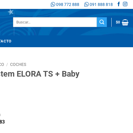
098 772 888
091 888 818
Buscar
$
0
por:
TACTO
CO
/
COCHES
stem ELORA TS + Baby
n
83