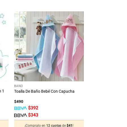
dir
Añadir
la
a la
ta
lista
e
de
eos
deseos
+
BAÑO
n 1
Toalla De Baño Bebé Con Capucha
$
490
$
392
$
343
¡Compralo en
12 cuotas
de
$
41
!