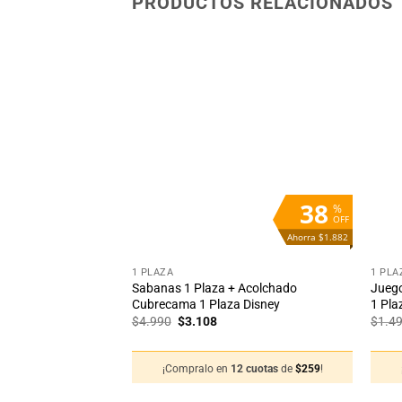
PRODUCTOS RELACIONADOS
Añadir
Añadir
a la
a la
lista
lista
de
de
deseos
deseos
STENCIAS
38
%
OFF
Ahorra $1.882
+
+
TAS
1 PLAZA
1 PLA
ebé Disney Super
Sabanas 1 Plaza + Acolchado
Juego
Cubrecama 1 Plaza Disney
1 Plaz
El
El
$
4.990
$
3.108
$
1.4
precio
precio
original
actual
era:
es:
¡Compralo en
12 cuotas
de
$
259
!
$4.990.
$3.108.
12 cuotas
de
$
83
!