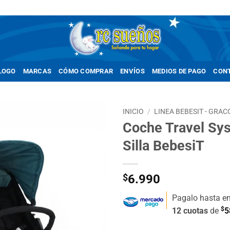
LOGO
MARCAS
CÓMO COMPRAR
ENVÍOS
MEDIOS DE PAGO
CON
INICIO
/
LINEA BEBESIT - GRAC
Coche Travel Sy
Añadir
Silla BebesiT
a la
lista de
deseos
$
6.990
Pagalo hasta e
$
12 cuotas
de
5